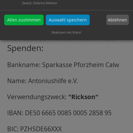
Zweck
:
Externe Medien
fühlt sich für den kleinen Rickson mitverantwortlich,
da er als Halbwaise, zu unseren Kindern von Lahore
Ablehnen
Allen zustimmen
Auswahl speichern
gehört.
Realisiert mit Klaro!
Auf dieses Konto können Sie
Spenden:
Bankname: Sparkasse Pforzheim Calw
Name: Antoniushilfe e.V.
"Rickson"
Verwendungszweck:
IBAN: DE50 6665 0085 0005 2858 95
BIC: PZHSDE66XXX