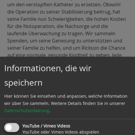
um den verstopften Katheter zu ersetzen. Obwohl
die Operation zu seiner Stabilisierung beitrug, hat
seine Familie nun Schwierigkeiten, die hohen Kosten
für die Notoperation, die Nachsorge und die
laufende Überwachung zu tragen. Wir sammeln
Spenden, um seine Genesung zu unterstützen und
seiner Familie zu helfen, und um Rickson die Chance
auf eine normale, gesunde Kindheit zu geben. Jede
Unterstützung – ob groß oder klein – kann einen
Informationen, die wir
lebensverändernden Unterschied machen.
speichern
Durch die Anerkennung der Antoniushilfe e.V. als
gemeinnützigen Verein nun auch in Pakistan,
Hier können Sie einsehen und anpassen, welche Information
übernimmt der Staat die Hälfte der anfallenden
wir über Sie sammeln.
Weitere Details finden Sie in unserer
Kosten, die derzeit auf rund 6000.- € aufgelaufen
Datenschutzerklärung
.
sind. Wir bedanken uns bei den Verantwortlichen
des pakistanischen Staates und hoffen auf die
YouTube / Vimeo Videos
Unterstützung unserer Freunde und Helfer, die noch
YouTube oder Vimeo Videos abspielen
offenen Kosten bezahlen zu können. Unser Verein